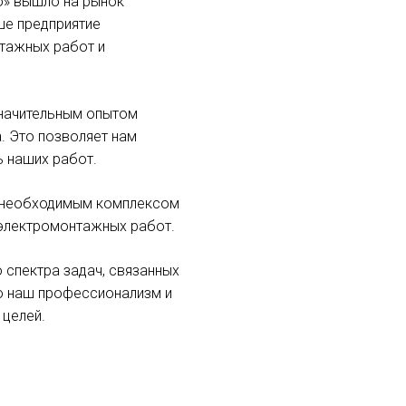
» вышло на рынок
ше предприятие
нтажных работ и
значительным опытом
. Это позволяет нам
 наших работ.
м необходимым комплексом
 электромонтажных работ.
 спектра задач, связанных
о наш профессионализм и
 целей.