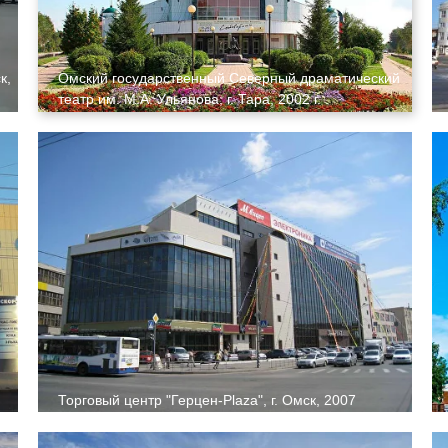
к,
Омский государственный Северный драматический
театр им. М.А. Ульянова, г. Тара, 2002 г.
Торговый центр "Герцен-Plaza", г. Омск, 2007
г
.