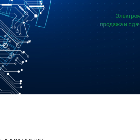
Электром
продажа и сда