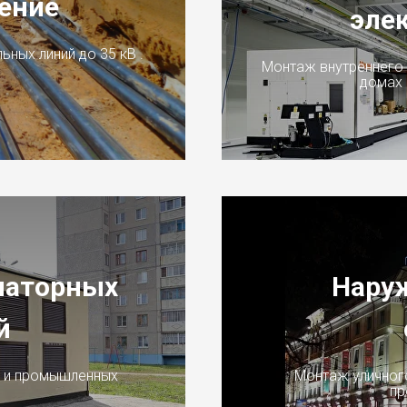
ение
эле
ных линий до 35 кВ .
Монтаж внутреннего 
домах 
маторных
Нару
й
х и промышленных
Монтаж уличног
пр